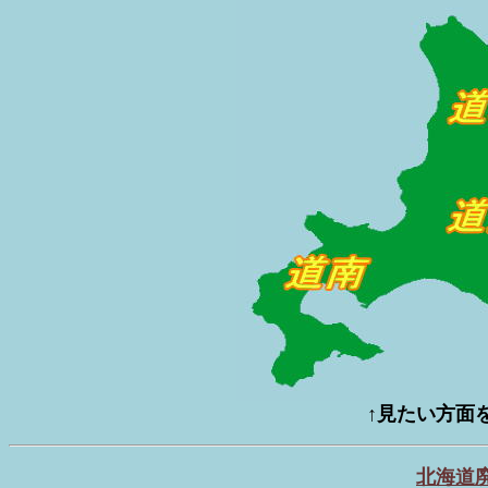
↑
見たい方面
北海道